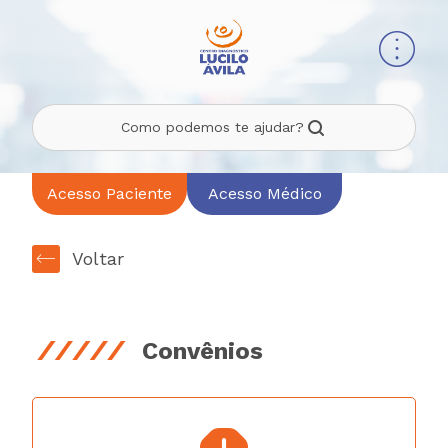
Como podemos te ajudar?
Acesso Paciente
Acesso Médico
Voltar
Convênios