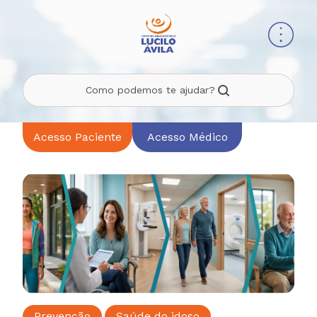
Como podemos te ajudar?
Acesso Paciente
Acesso Médico
Prevenção
Saúde do idoso