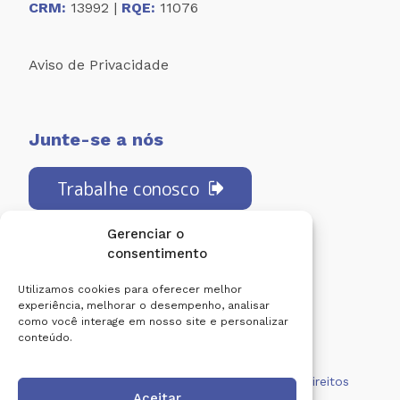
CRM:
13992 |
RQE:
11076
Aviso de Privacidade
Junte-se a nós
Trabalhe conosco
Gerenciar o
consentimento
Redes Sociais:
Utilizamos cookies para oferecer melhor
experiência, melhorar o desempenho, analisar
como você interage em nosso site e personalizar
conteúdo.
Centro de Diagnóstico Lucilo Ávila. Todos os direitos
Aceitar
reservados.